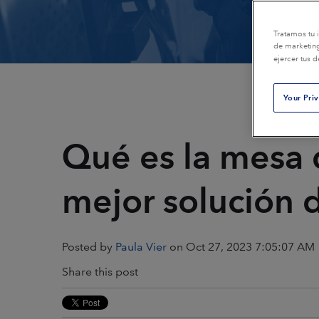
Petróleo & Gas
Embalaje
Tratamos tu 
Plásticos & Composites
Generación de 
de marketing
ejercer tus 
Imprenta
Transportación 
Your Pri
Restauración &
Caucho & Llanta
Remediación
Qué es la mesa 
Textiles
mejor solución 
Posted by
Paula Vier
on Oct 27, 2023 7:05:07 AM
Share this post