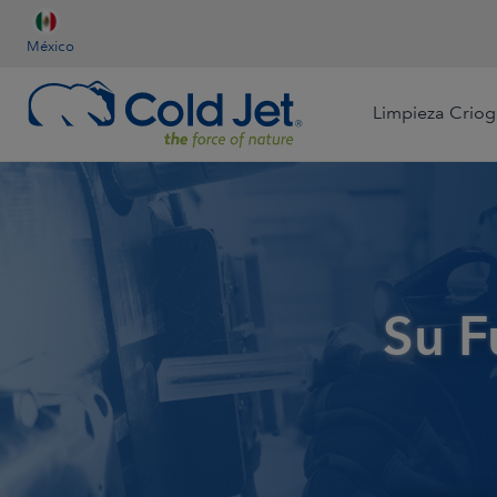
México
Limpieza Criog
Aeroespacial & Aviación
Catering de Aerolín
Automotriz
Su F
Limpieza por Contratistas
Enfriamiento para
Madera de Ingen
Procesamiento de
Alimentos
Alimentos & Bebidas
Fundición
Producción para Re
Dispositivos Médicos
Minería