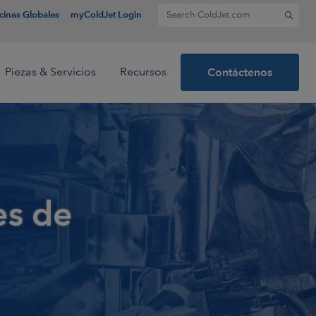
Search for:
cinas Globales
myColdJet Login
Piezas & Servicios
Recursos
Contáctenos
res
logía
o
es de