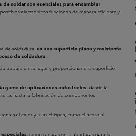
s de soldar son esenciales para ensamblar
spositivos electrónicos funcionen de manera eficiente y
sa de soldadura,
es una superficie plana y resistente
roceso de soldadura
.
de trabajo en su lugar y proporcionar una superficie
lia gama de aplicaciones industriales
, desde la
cturas hasta la fabricación de componentes
tentes al calor y a las chispas, como el acero al
 especiales
, como ranuras en T, aberturas para la