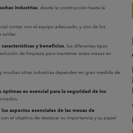
uchas industrias
, desde la construcción hasta la
ncial contar con el equipo adecuado, y uno de los
 soldar.
características y beneficios
, los diferentes tipos
r solución de limpieza para mantener estas mesas en
as y muchas otras industrias dependen en gran medida de
óptimas es esencial para la seguridad de los
bricados.
los aspectos esenciales de las mesas de
, con el objetivo de destacar su importancia y su papel