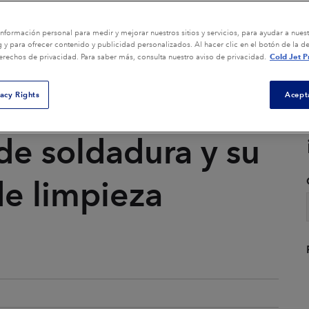
Compuestas
Limpieza de Core Boxes
información personal para medir y mejorar nuestros sitios y servicios, para ayudar a nue
Energía
 y para ofrecer contenido y publicidad personalizados. Al hacer clic en el botón de la d
Cold Jet P
derechos de privacidad. Para saber más, consulta nuestro aviso de privacidad.
Limpieza General de
Equipos
Pública
vacy Rights
Acept
Limpieza de Moldes
s
Acabado de Piezas
de soldadura y su
Remediación
Ver todas las aplicaciones
de limpieza