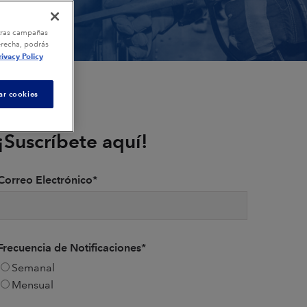
stras campañas
erecha, podrás
rivacy Policy
ar cookies
¡Suscríbete aquí!
Correo Electrónico
*
Frecuencia de Notificaciones
*
Semanal
Mensual